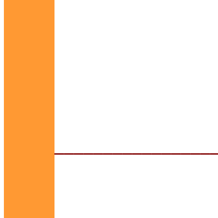
________________